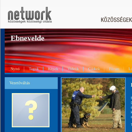
Ebnevelde
Nyitó
Tagok
Képek
Videók
Cikkek
Fórum
L
Vezetőváltás