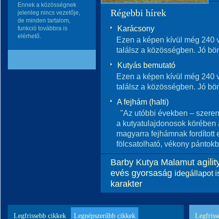
Ennek a közösségnek
Régebbi hírek
jelenleg nincs vezetője,
de minden tartalom,
Karácsony
funkció továbbra is
elérhető.
Ezen a képen kívül még 240 v
találsz a közösségben. Jó bö
Kutyás bemutató
Ezen a képen kívül még 240 v
találsz a közösségben. Jó bö
A fejhám (halti)
"Az utóbbi években – szerenc
a kutyatulajdonosok körében a
magyarra fejhámnak fordított
fölcsatolható, vékony pántokb
agilit
Barby
Kutya
Malamut
evés
gyorsaság
idegállapot
i
karakter
Legfrissebb cikkek
Legnépszerűbb cikkek
Legfriss