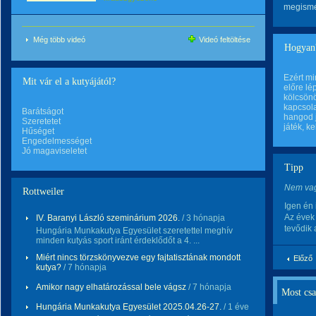
megismét
Még több videó
Videó feltöltése
Hogyan
Ezért mi
Mit vár el a kutyájától?
előre lé
kölcsönö
kapcsola
Barátságot
hangod j
Szeretetet
játék, k
Hűséget
Engedelmességet
Jó magaviseletet
Tipp
Nem vag
Rottweiler
Igen én 
Az évek 
IV. Baranyi László szeminárium 2026.
/ 3 hónapja
tevődik
Hungária Munkakutya Egyesület szeretettel meghív
minden kutyás sport iránt érdeklődőt a 4. ...
Miért nincs törzskönyvezve egy fajtatisztának mondott
Előző
kutya?
/ 7 hónapja
Amikor nagy elhatározással bele vágsz
/ 7 hónapja
Most csa
Hungária Munkakutya Egyesület 2025.04.26-27.
/ 1 éve