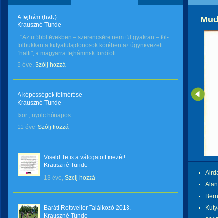
A fejhám (halti)
Mud
Krauszné Tünde
"Az utóbbi években – szerencsére nem túl gyakran – föl-
fölbukkan a kutyatulajdonosok körében az úgynevezett
"halti", a magyarra fejhámnak fordított ...
6 éve,
Szólj hozzá
A képességek felmérése
Krauszné Tünde
Ixor , nyolc hónapos.
11 éve,
Szólj hozzá
Viseld Te is a válogatott mezét!
Krauszné Tünde
Airda
13 éve,
Szólj hozzá
Alan
Bern
Baráti Rottweiler Találkozó 2013.
Kuty
Krauszné Tünde