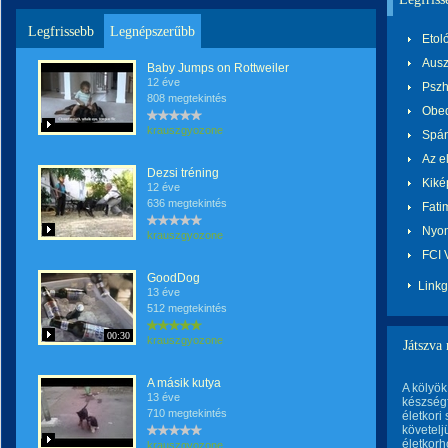
Legfrissebb
Legnépszerűbb
Etol
Ausz
Baby Jumps on Rottweiler
12 éve
Pszh
808 megtekintés
Obe
krauszgyozone
Spán
Az e
Dezsi tréning
Kiké
12 éve
636 megtekintés
Fati
Nyom
krauszgyozone
FCI 
GoodDog
Link
13 éve
512 megtekintés
00:30
krauszgyozone
Játszva
A másik kutya
A kölyök
13 éve
készségf
710 megtekintés
életkori
követelj
életkorh
krauszgyozone