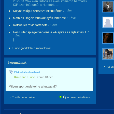
2025.04.26-27-én tartotta az éves, immáron harmadik
IGP szemináriumát a Hungária ...
Kutyás világ a szervezetek tükrében
/ 1 éve
Mathias Dögel: Munkakutyák története
/ 1 éve
Rottweiler rövid története
/ 1 éve
Ives Eulenspiegel vérvonala –Alapítás és fejlesztés 1.
/
1 éve
Í
Tünde gondolatai a rottweilerről
Fórumtémák
Az ös
Elakadtál valamiben?
Krauszné Tünde
üzente
10 éve
Milyen sport érdekelne a kutyával?
Tovább a fórumba
Új fórumtéma indítása