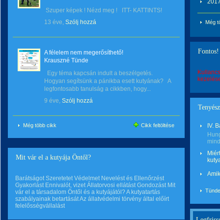
2017
Szuper képek ! Nézd meg ! ITT- KATTINTS!
13 éve,
Szólj hozzá
Még t
Fontos!
A félelem nem megerősíthető!
Krauszné Tünde
Kullancs
Egy téma kapcsán indult a beszélgetés.
kezelése
Hogyan segítsünk a pánikba esett kutyának? A
legfontosabb tanulság a cikkben, hogy...
9 éve,
Szólj hozzá
Tenyészt
Még több cikk
Cikk feltöltése
IV. 
Hung
minde
Miér
Mit vár el a kutyája Öntől?
kuty
Amik
Barátságot Szeretetet Védelmet Nevelést és Ellenőrzést
Gyakorlást Ennivalót, vizet Állatorvosi ellátást Gondozást Mit
Tünde 
vár el a társadalom Öntől és a kutyájától? A kutyatartás
szabályainak betartását Az állatvédelmi törvény által előírt
felelősségvállalást
Legfriss