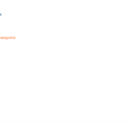
nk
ejegyzés)