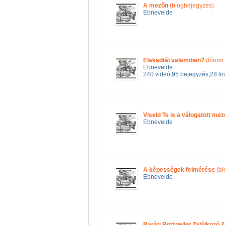
A mezőn
(blogbejegyzés)
Ebnevelde
Elakadtál valamiben?
(fórum
Ebnevelde
240 videó
,
95 bejegyzés
,
28 li
Viseld Te is a válogatott mez
Ebnevelde
A képességek felmérése
(bl
Ebnevelde
Baráti Rottweiler Találkozó 2