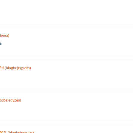
 téma)
nk
ét!
(blogbejegyzés)
ogbejegyzés)
013.
(blogbejegyzés)